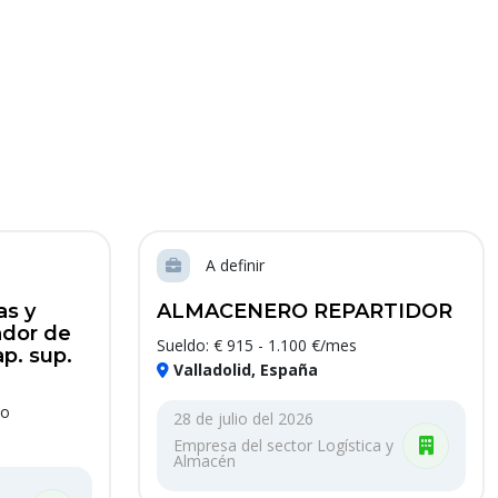
A definir
as y
ALMACENERO REPARTIDOR
ador de
Sueldo: € 915 - 1.100 €/mes
p. sup.
Valladolid, España
ño
28 de julio del 2026
Empresa del sector Logística y
Almacén