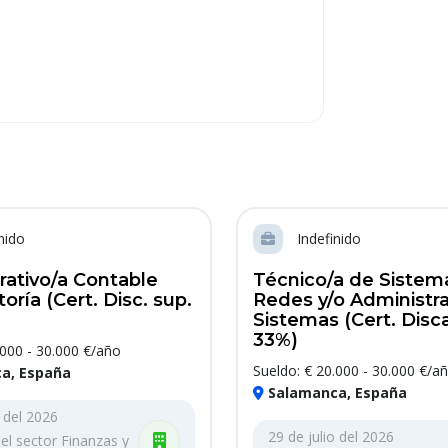
nido
Indefinido
rativo/a Contable
Técnico/a de Sistem
oría (Cert. Disc. sup.
Redes y/o Administr
Sistemas (Cert. Disca
33%)
.000 - 30.000 €/año
Sueldo: € 20.000 - 30.000 €/a
a, España
Salamanca, España
o del 2026
29 de julio del 2026
l sector Finanzas y