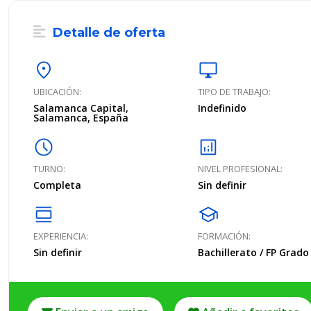
Detalle de oferta
location_on
desktop_windows
UBICACIÓN:
TIPO DE TRABAJO:
Salamanca Capital,
Indefinido
Salamanca, España
schedule
analytics
TURNO:
NIVEL PROFESIONAL:
Completa
Sin definir
calendar_view_day
school
EXPERIENCIA:
FORMACIÓN:
Sin definir
Bachillerato / FP Grad