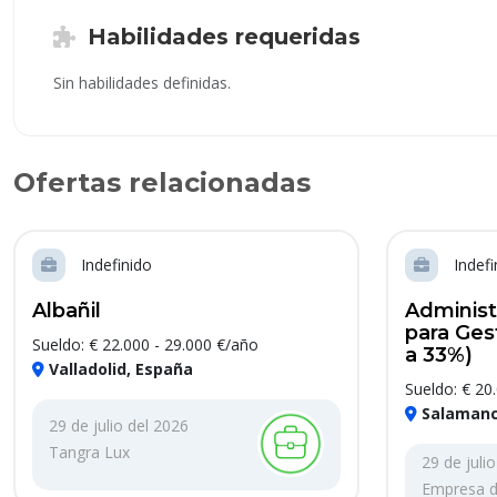
Habilidades requeridas
Sin habilidades definidas.
Ofertas relacionadas
Indefinido
Indefi
Albañil
Administ
para Gest
Sueldo: € 22.000 - 29.000 €/año
a 33%)
Valladolid, España
Sueldo: € 20
Salamanc
29 de julio del 2026
Tangra Lux
29 de juli
Empresa de