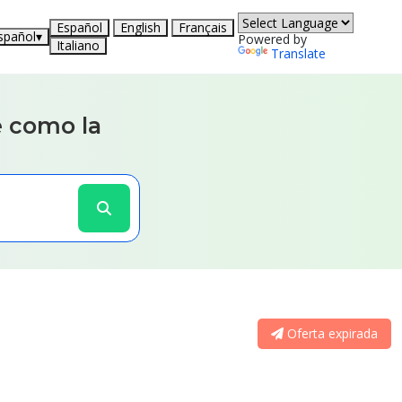
Español
English
Français
spañol
▾
Powered by
Italiano
Translate
 como la
Oferta expirada