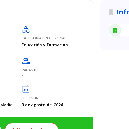
Inf
category
CATEGORÍA PROFESIONAL:
Educación y Formación
group
VACANTES:
1
calendar_month
FECHA FIN:
o Medio
3 de agosto del 2026